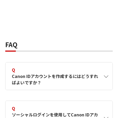
FAQ
Q
Canon IDアカウントを作成するにはどうすれ
ばよいですか？
A
Canon IDアカウントは、氏名、メールアドレス
とパスワードを入力して作成できます。ソーシ
Q
ャルログインを使用して作成することもできま
ソーシャルログインを使用してCanon IDアカ
す。詳しい作成方法は
【カメラ】Canon IDとは