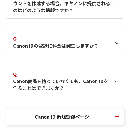
ウントを作成する場合、キヤノンに提供される
何ですか？Canon IDの作成方法は？
をご確認く
のはどのような情報ですか？
ださい。
A
キヤノンはメールアドレスと一部の情報（お客
さまが共有設定しているもの）をお客さまが選
Q
択したサービスから取得します。アカウントを
Canon IDの登録に料金は発生しますか？
簡単に作成できるように、この情報を使用して
Canon IDの登録フォームを入力します。
A
Canon IDの登録には料金は発生しません。
Q
Canon商品を持っていなくても、Canon IDを
作ることはできますか？
A
Canon商品をお持ちでなくても、Canon IDを作
ることができます。
Canon ID 新規登録ページ