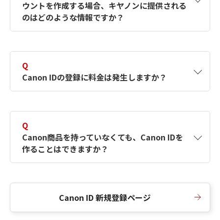
ウントを作成する場合、キヤノンに提供される
何ですか？Canon IDの作成方法は？
をご確認く
のはどのような情報ですか？
ださい。
A
キヤノンはメールアドレスと一部の情報（お客
さまが共有設定しているもの）をお客さまが選
Q
択したサービスから取得します。アカウントを
Canon IDの登録に料金は発生しますか？
簡単に作成できるように、この情報を使用して
Canon IDの登録フォームを入力します。
A
Canon IDの登録には料金は発生しません。
Q
Canon商品を持っていなくても、Canon IDを
作ることはできますか？
A
Canon商品をお持ちでなくても、Canon IDを作
ることができます。
Canon ID 新規登録ページ