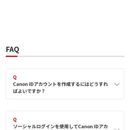
FAQ
Q
Canon IDアカウントを作成するにはどうすれ
ばよいですか？
A
Canon IDアカウントは、氏名、メールアドレス
とパスワードを入力して作成できます。ソーシ
Q
ャルログインを使用して作成することもできま
ソーシャルログインを使用してCanon IDアカ
す。詳しい作成方法は
【カメラ】Canon IDとは