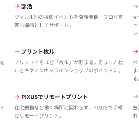
部活
ジャンル別の撮影イベントを随時開催。プロ写真
キ
家も講師としてサポート。
ェ
ン
プリント枚ル
を
プリントするほど「枚ル」が貯まる。貯まった枚
ペ
ルをキヤノンオンラインショップのポイントに。
ま
る
PIXUSでリモートプリント
ント
在宅勤務など働く場所に関わらず、PIXUSで手軽
豊
にリモートプリント。
れ