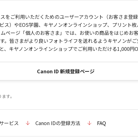
ービスをご利用いただくためのユーザーアカウント（お客さま登録情
ビス）やEOS学園、キヤノンオンラインショップ、プリント
ンホームページ「個人のお客さま」では、お使いの商品をはじめ
。皆さまがより良いフォトライフを送れるようキヤノンがご支援
、キヤノンオンラインショップでご利用いただける1,000円O
Canon ID 新規登録ページ
ります。
のサービス
Canon IDの登録方法
FAQ