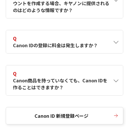
ウントを作成する場合、キヤノンに提供される
何ですか？Canon IDの作成方法は？
をご確認く
のはどのような情報ですか？
ださい。
A
キヤノンはメールアドレスと一部の情報（お客
さまが共有設定しているもの）をお客さまが選
Q
択したサービスから取得します。アカウントを
Canon IDの登録に料金は発生しますか？
簡単に作成できるように、この情報を使用して
Canon IDの登録フォームを入力します。
A
Canon IDの登録には料金は発生しません。
Q
Canon商品を持っていなくても、Canon IDを
作ることはできますか？
A
Canon商品をお持ちでなくても、Canon IDを作
ることができます。
Canon ID 新規登録ページ