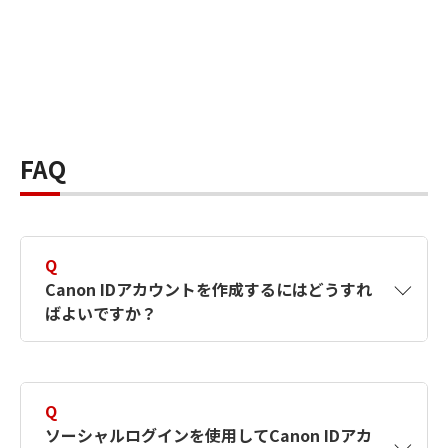
FAQ
Q
Canon IDアカウントを作成するにはどうすれ
ばよいですか？
A
Canon IDアカウントは、氏名、メールアドレス
とパスワードを入力して作成できます。ソーシ
Q
ャルログインを使用して作成することもできま
ソーシャルログインを使用してCanon IDアカ
す。詳しい作成方法は
【カメラ】Canon IDとは