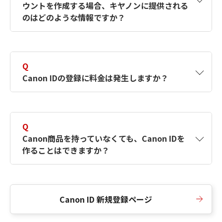
ウントを作成する場合、キヤノンに提供される
何ですか？Canon IDの作成方法は？
をご確認く
のはどのような情報ですか？
ださい。
A
キヤノンはメールアドレスと一部の情報（お客
さまが共有設定しているもの）をお客さまが選
Q
択したサービスから取得します。アカウントを
Canon IDの登録に料金は発生しますか？
簡単に作成できるように、この情報を使用して
Canon IDの登録フォームを入力します。
A
Canon IDの登録には料金は発生しません。
Q
Canon商品を持っていなくても、Canon IDを
作ることはできますか？
A
Canon商品をお持ちでなくても、Canon IDを作
ることができます。
Canon ID 新規登録ページ