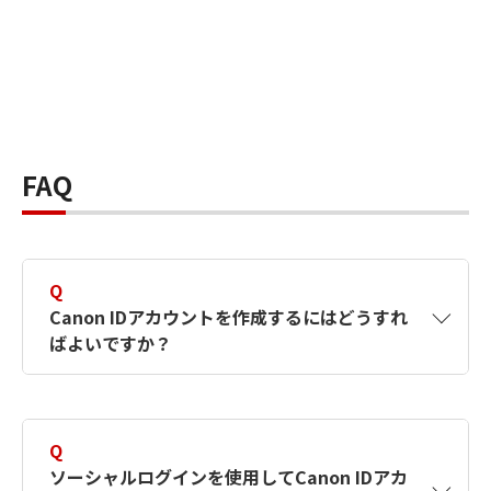
FAQ
Q
Canon IDアカウントを作成するにはどうすれ
ばよいですか？
A
Canon IDアカウントは、氏名、メールアドレス
とパスワードを入力して作成できます。ソーシ
Q
ャルログインを使用して作成することもできま
ソーシャルログインを使用してCanon IDアカ
す。詳しい作成方法は
【カメラ】Canon IDとは