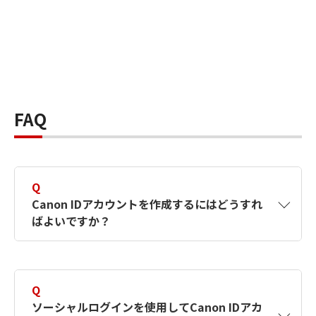
FAQ
Q
Canon IDアカウントを作成するにはどうすれ
ばよいですか？
A
Canon IDアカウントは、氏名、メールアドレス
とパスワードを入力して作成できます。ソーシ
Q
ャルログインを使用して作成することもできま
ソーシャルログインを使用してCanon IDアカ
す。詳しい作成方法は
【カメラ】Canon IDとは