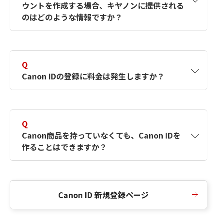
ウントを作成する場合、キヤノンに提供される
何ですか？Canon IDの作成方法は？
をご確認く
のはどのような情報ですか？
ださい。
A
キヤノンはメールアドレスと一部の情報（お客
さまが共有設定しているもの）をお客さまが選
Q
択したサービスから取得します。アカウントを
Canon IDの登録に料金は発生しますか？
簡単に作成できるように、この情報を使用して
Canon IDの登録フォームを入力します。
A
Canon IDの登録には料金は発生しません。
Q
Canon商品を持っていなくても、Canon IDを
作ることはできますか？
A
Canon商品をお持ちでなくても、Canon IDを作
ることができます。
Canon ID 新規登録ページ