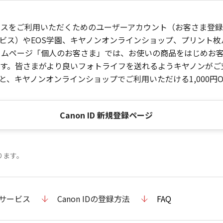
ービスをご利用いただくためのユーザーアカウント（お客さま登録情
ビス）やEOS学園、キヤノンオンラインショップ、プリント
ンホームページ「個人のお客さま」では、お使いの商品をはじめ
。皆さまがより良いフォトライフを送れるようキヤノンがご支援
、キヤノンオンラインショップでご利用いただける1,000円O
Canon ID 新規登録ページ
ります。
のサービス
Canon IDの登録方法
FAQ