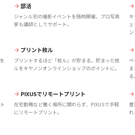
部活
ジャンル別の撮影イベントを随時開催。プロ写真
キ
家も講師としてサポート。
ェ
ン
プリント枚ル
を
プリントするほど「枚ル」が貯まる。貯まった枚
ペ
ルをキヤノンオンラインショップのポイントに。
ま
る
PIXUSでリモートプリント
ント
在宅勤務など働く場所に関わらず、PIXUSで手軽
豊
にリモートプリント。
れ