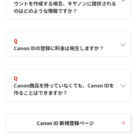
ウントを作成する場合、キヤノンに提供される
何ですか？Canon IDの作成方法は？
をご確認く
のはどのような情報ですか？
ださい。
A
キヤノンはメールアドレスと一部の情報（お客
さまが共有設定しているもの）をお客さまが選
Q
択したサービスから取得します。アカウントを
Canon IDの登録に料金は発生しますか？
簡単に作成できるように、この情報を使用して
Canon IDの登録フォームを入力します。
A
Canon IDの登録には料金は発生しません。
Q
Canon商品を持っていなくても、Canon IDを
作ることはできますか？
A
Canon商品をお持ちでなくても、Canon IDを作
ることができます。
Canon ID 新規登録ページ