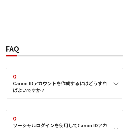
FAQ
Q
Canon IDアカウントを作成するにはどうすれ
ばよいですか？
A
Canon IDアカウントは、氏名、メールアドレス
とパスワードを入力して作成できます。ソーシ
Q
ャルログインを使用して作成することもできま
ソーシャルログインを使用してCanon IDアカ
す。詳しい作成方法は
【カメラ】Canon IDとは