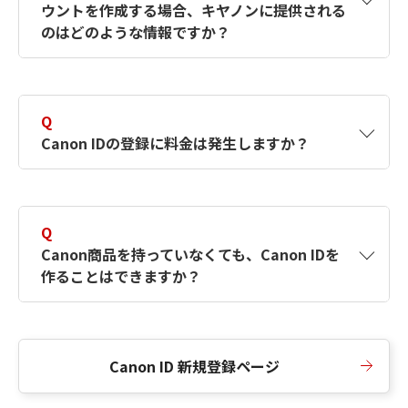
ウントを作成する場合、キヤノンに提供される
何ですか？Canon IDの作成方法は？
をご確認く
のはどのような情報ですか？
ださい。
A
キヤノンはメールアドレスと一部の情報（お客
さまが共有設定しているもの）をお客さまが選
Q
択したサービスから取得します。アカウントを
Canon IDの登録に料金は発生しますか？
簡単に作成できるように、この情報を使用して
Canon IDの登録フォームを入力します。
A
Canon IDの登録には料金は発生しません。
Q
Canon商品を持っていなくても、Canon IDを
作ることはできますか？
A
Canon商品をお持ちでなくても、Canon IDを作
ることができます。
Canon ID 新規登録ページ