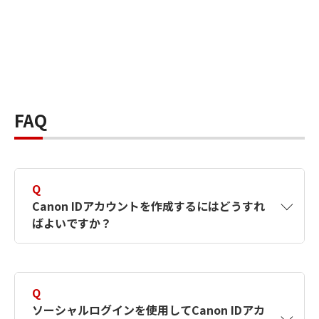
FAQ
Q
Canon IDアカウントを作成するにはどうすれ
ばよいですか？
A
Canon IDアカウントは、氏名、メールアドレス
とパスワードを入力して作成できます。ソーシ
Q
ャルログインを使用して作成することもできま
ソーシャルログインを使用してCanon IDアカ
す。詳しい作成方法は
【カメラ】Canon IDとは