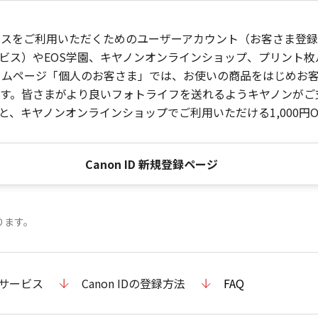
ービスをご利用いただくためのユーザーアカウント（お客さま登録情
ビス）やEOS学園、キヤノンオンラインショップ、プリント
ンホームページ「個人のお客さま」では、お使いの商品をはじめ
。皆さまがより良いフォトライフを送れるようキヤノンがご支援
、キヤノンオンラインショップでご利用いただける1,000円O
Canon ID 新規登録ページ
ります。
のサービス
Canon IDの登録方法
FAQ