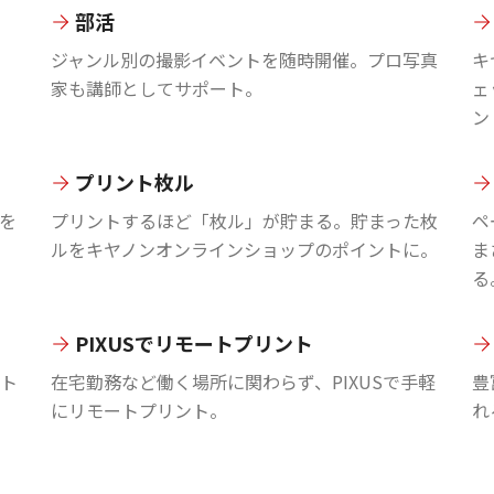
部活
ジャンル別の撮影イベントを随時開催。プロ写真
キ
家も講師としてサポート。
ェ
ン
プリント枚ル
を
プリントするほど「枚ル」が貯まる。貯まった枚
ペ
ルをキヤノンオンラインショップのポイントに。
ま
る
PIXUSでリモートプリント
ント
在宅勤務など働く場所に関わらず、PIXUSで手軽
豊
にリモートプリント。
れ