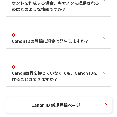
ウントを作成する場合、キヤノンに提供される
何ですか？Canon IDの作成方法は？
をご確認く
のはどのような情報ですか？
ださい。
A
キヤノンはメールアドレスと一部の情報（お客
さまが共有設定しているもの）をお客さまが選
Q
択したサービスから取得します。アカウントを
Canon IDの登録に料金は発生しますか？
簡単に作成できるように、この情報を使用して
Canon IDの登録フォームを入力します。
A
Canon IDの登録には料金は発生しません。
Q
Canon商品を持っていなくても、Canon IDを
作ることはできますか？
A
Canon商品をお持ちでなくても、Canon IDを作
ることができます。
Canon ID 新規登録ページ