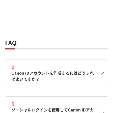
FAQ
Q
Canon IDアカウントを作成するにはどうすれ
ばよいですか？
A
Canon IDアカウントは、氏名、メールアドレス
とパスワードを入力して作成できます。ソーシ
Q
ャルログインを使用して作成することもできま
ソーシャルログインを使用してCanon IDアカ
す。詳しい作成方法は
【カメラ】Canon IDとは