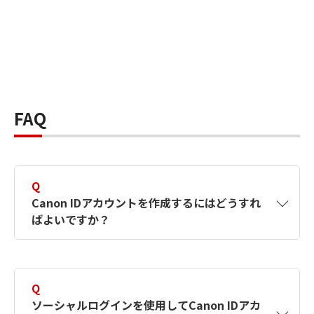
FAQ
Q
Canon IDアカウントを作成するにはどうすれ
ばよいですか？
A
Canon IDアカウントは、氏名、メールアドレス
とパスワードを入力して作成できます。ソーシ
Q
ャルログインを使用して作成することもできま
ソーシャルログインを使用してCanon IDアカ
す。詳しい作成方法は
【カメラ】Canon IDとは