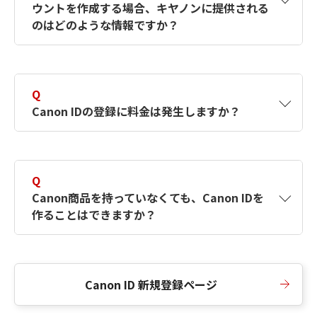
ウントを作成する場合、キヤノンに提供される
何ですか？Canon IDの作成方法は？
をご確認く
のはどのような情報ですか？
ださい。
A
キヤノンはメールアドレスと一部の情報（お客
さまが共有設定しているもの）をお客さまが選
Q
択したサービスから取得します。アカウントを
Canon IDの登録に料金は発生しますか？
簡単に作成できるように、この情報を使用して
Canon IDの登録フォームを入力します。
A
Canon IDの登録には料金は発生しません。
Q
Canon商品を持っていなくても、Canon IDを
作ることはできますか？
A
Canon商品をお持ちでなくても、Canon IDを作
ることができます。
Canon ID 新規登録ページ