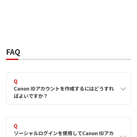
FAQ
Q
Canon IDアカウントを作成するにはどうすれ
ばよいですか？
A
Canon IDアカウントは、氏名、メールアドレス
とパスワードを入力して作成できます。ソーシ
Q
ャルログインを使用して作成することもできま
ソーシャルログインを使用してCanon IDアカ
す。詳しい作成方法は
【カメラ】Canon IDとは