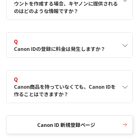
ウントを作成する場合、キヤノンに提供される
何ですか？Canon IDの作成方法は？
をご確認く
のはどのような情報ですか？
ださい。
A
キヤノンはメールアドレスと一部の情報（お客
さまが共有設定しているもの）をお客さまが選
Q
択したサービスから取得します。アカウントを
Canon IDの登録に料金は発生しますか？
簡単に作成できるように、この情報を使用して
Canon IDの登録フォームを入力します。
A
Canon IDの登録には料金は発生しません。
Q
Canon商品を持っていなくても、Canon IDを
作ることはできますか？
A
Canon商品をお持ちでなくても、Canon IDを作
ることができます。
Canon ID 新規登録ページ