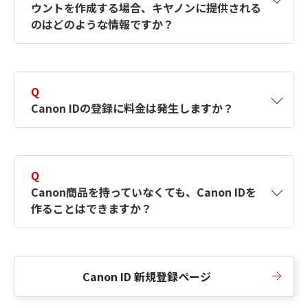
ウントを作成する場合、キヤノンに提供される
何ですか？Canon IDの作成方法は？
をご確認く
のはどのような情報ですか？
ださい。
A
キヤノンはメールアドレスと一部の情報（お客
さまが共有設定しているもの）をお客さまが選
Q
択したサービスから取得します。アカウントを
Canon IDの登録に料金は発生しますか？
簡単に作成できるように、この情報を使用して
Canon IDの登録フォームを入力します。
A
Canon IDの登録には料金は発生しません。
Q
Canon商品を持っていなくても、Canon IDを
作ることはできますか？
A
Canon商品をお持ちでなくても、Canon IDを作
ることができます。
Canon ID 新規登録ページ