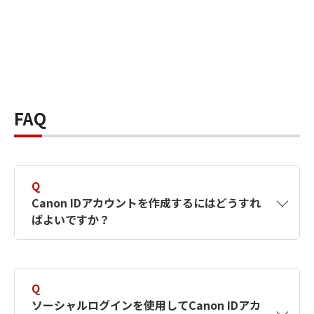
FAQ
Q
Canon IDアカウントを作成するにはどうすれ
ばよいですか？
A
Canon IDアカウントは、氏名、メールアドレス
とパスワードを入力して作成できます。ソーシ
Q
ャルログインを使用して作成することもできま
ソーシャルログインを使用してCanon IDアカ
す。詳しい作成方法は
【カメラ】Canon IDとは