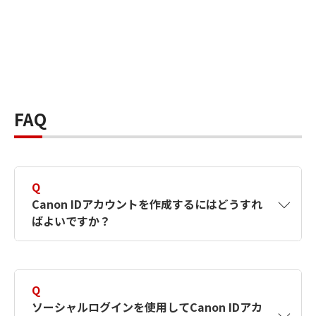
FAQ
Q
Canon IDアカウントを作成するにはどうすれ
ばよいですか？
A
Canon IDアカウントは、氏名、メールアドレス
とパスワードを入力して作成できます。ソーシ
Q
ャルログインを使用して作成することもできま
ソーシャルログインを使用してCanon IDアカ
す。詳しい作成方法は
【カメラ】Canon IDとは