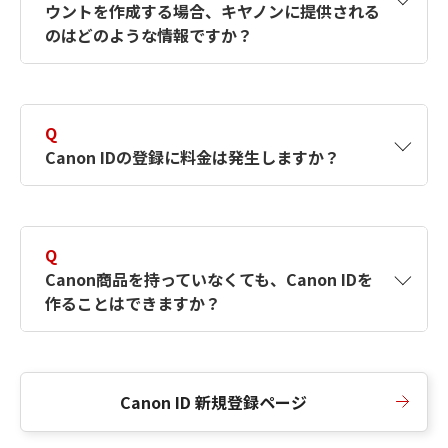
ウントを作成する場合、キヤノンに提供される
何ですか？Canon IDの作成方法は？
をご確認く
のはどのような情報ですか？
ださい。
A
キヤノンはメールアドレスと一部の情報（お客
さまが共有設定しているもの）をお客さまが選
Q
択したサービスから取得します。アカウントを
Canon IDの登録に料金は発生しますか？
簡単に作成できるように、この情報を使用して
Canon IDの登録フォームを入力します。
A
Canon IDの登録には料金は発生しません。
Q
Canon商品を持っていなくても、Canon IDを
作ることはできますか？
A
Canon商品をお持ちでなくても、Canon IDを作
ることができます。
Canon ID 新規登録ページ