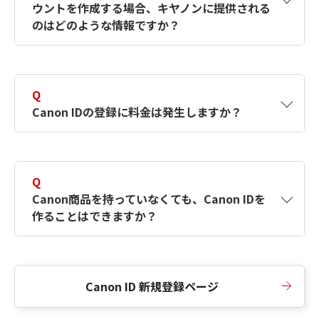
ウントを作成する場合、キヤノンに提供される
何ですか？Canon IDの作成方法は？
をご確認く
のはどのような情報ですか？
ださい。
A
キヤノンはメールアドレスと一部の情報（お客
さまが共有設定しているもの）をお客さまが選
Q
択したサービスから取得します。アカウントを
Canon IDの登録に料金は発生しますか？
簡単に作成できるように、この情報を使用して
Canon IDの登録フォームを入力します。
A
Canon IDの登録には料金は発生しません。
Q
Canon商品を持っていなくても、Canon IDを
作ることはできますか？
A
Canon商品をお持ちでなくても、Canon IDを作
ることができます。
Canon ID 新規登録ページ