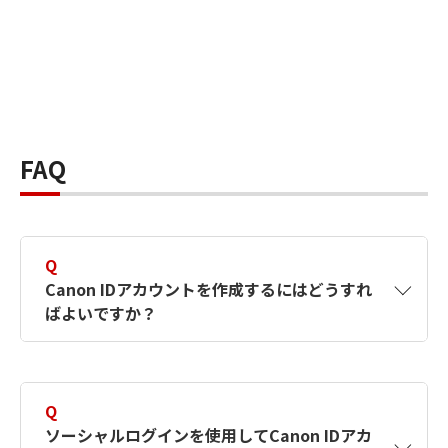
FAQ
Q
Canon IDアカウントを作成するにはどうすれ
ばよいですか？
A
Canon IDアカウントは、氏名、メールアドレス
とパスワードを入力して作成できます。ソーシ
Q
ャルログインを使用して作成することもできま
ソーシャルログインを使用してCanon IDアカ
す。詳しい作成方法は
【カメラ】Canon IDとは