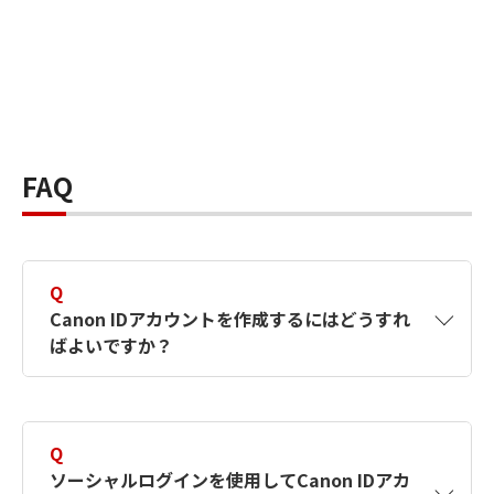
FAQ
Q
Canon IDアカウントを作成するにはどうすれ
ばよいですか？
A
Canon IDアカウントは、氏名、メールアドレス
とパスワードを入力して作成できます。ソーシ
Q
ャルログインを使用して作成することもできま
ソーシャルログインを使用してCanon IDアカ
す。詳しい作成方法は
【カメラ】Canon IDとは