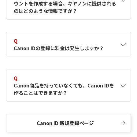
ウントを作成する場合、キヤノンに提供される
何ですか？Canon IDの作成方法は？
をご確認く
のはどのような情報ですか？
ださい。
A
キヤノンはメールアドレスと一部の情報（お客
さまが共有設定しているもの）をお客さまが選
Q
択したサービスから取得します。アカウントを
Canon IDの登録に料金は発生しますか？
簡単に作成できるように、この情報を使用して
Canon IDの登録フォームを入力します。
A
Canon IDの登録には料金は発生しません。
Q
Canon商品を持っていなくても、Canon IDを
作ることはできますか？
A
Canon商品をお持ちでなくても、Canon IDを作
ることができます。
Canon ID 新規登録ページ