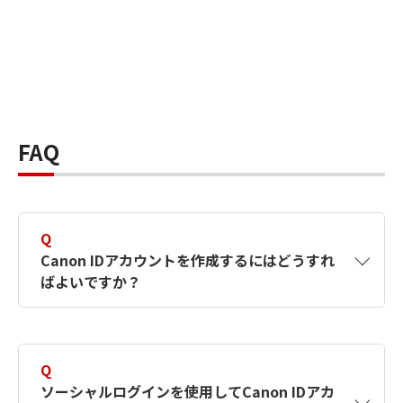
FAQ
Q
Canon IDアカウントを作成するにはどうすれ
ばよいですか？
A
Canon IDアカウントは、氏名、メールアドレス
とパスワードを入力して作成できます。ソーシ
Q
ャルログインを使用して作成することもできま
ソーシャルログインを使用してCanon IDアカ
す。詳しい作成方法は
【カメラ】Canon IDとは