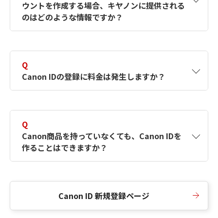
ウントを作成する場合、キヤノンに提供される
何ですか？Canon IDの作成方法は？
をご確認く
のはどのような情報ですか？
ださい。
A
キヤノンはメールアドレスと一部の情報（お客
さまが共有設定しているもの）をお客さまが選
Q
択したサービスから取得します。アカウントを
Canon IDの登録に料金は発生しますか？
簡単に作成できるように、この情報を使用して
Canon IDの登録フォームを入力します。
A
Canon IDの登録には料金は発生しません。
Q
Canon商品を持っていなくても、Canon IDを
作ることはできますか？
A
Canon商品をお持ちでなくても、Canon IDを作
ることができます。
Canon ID 新規登録ページ