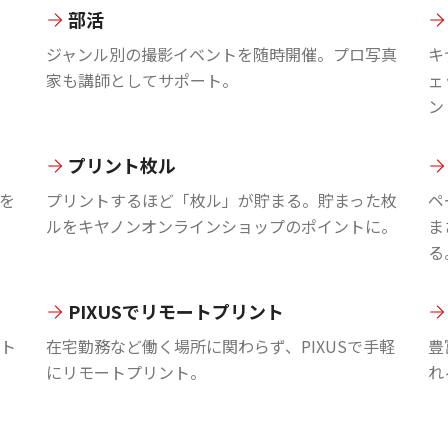
部活
ジャンル別の撮影イベントを随時開催。プロ写真
キ
家も講師としてサポート。
ェ
ン
プリント枚ル
を
プリントするほど「枚ル」が貯まる。貯まった枚
ペ
ルをキヤノンオンラインショップのポイントに。
ま
る
PIXUSでリモートプリント
ント
在宅勤務など働く場所に関わらず、PIXUSで手軽
豊
にリモートプリント。
れ