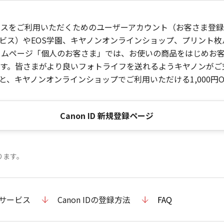
ービスをご利用いただくためのユーザーアカウント（お客さま登録情
ビス）やEOS学園、キヤノンオンラインショップ、プリント
ンホームページ「個人のお客さま」では、お使いの商品をはじめ
。皆さまがより良いフォトライフを送れるようキヤノンがご支援
、キヤノンオンラインショップでご利用いただける1,000円O
Canon ID 新規登録ページ
ります。
のサービス
Canon IDの登録方法
FAQ