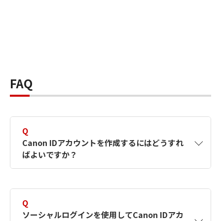
FAQ
Q
Canon IDアカウントを作成するにはどうすれ
ばよいですか？
A
Canon IDアカウントは、氏名、メールアドレス
とパスワードを入力して作成できます。ソーシ
Q
ャルログインを使用して作成することもできま
ソーシャルログインを使用してCanon IDアカ
す。詳しい作成方法は
【カメラ】Canon IDとは