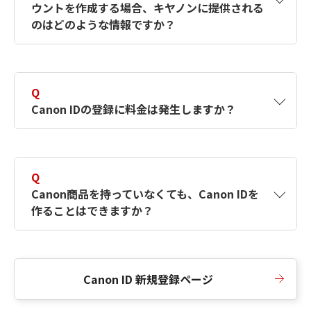
ウントを作成する場合、キヤノンに提供される
何ですか？Canon IDの作成方法は？
をご確認く
のはどのような情報ですか？
ださい。
A
キヤノンはメールアドレスと一部の情報（お客
さまが共有設定しているもの）をお客さまが選
Q
択したサービスから取得します。アカウントを
Canon IDの登録に料金は発生しますか？
簡単に作成できるように、この情報を使用して
Canon IDの登録フォームを入力します。
A
Canon IDの登録には料金は発生しません。
Q
Canon商品を持っていなくても、Canon IDを
作ることはできますか？
A
Canon商品をお持ちでなくても、Canon IDを作
ることができます。
Canon ID 新規登録ページ