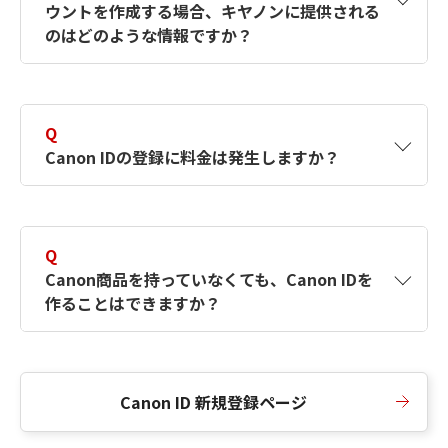
ウントを作成する場合、キヤノンに提供される
何ですか？Canon IDの作成方法は？
をご確認く
のはどのような情報ですか？
ださい。
A
キヤノンはメールアドレスと一部の情報（お客
さまが共有設定しているもの）をお客さまが選
Q
択したサービスから取得します。アカウントを
Canon IDの登録に料金は発生しますか？
簡単に作成できるように、この情報を使用して
Canon IDの登録フォームを入力します。
A
Canon IDの登録には料金は発生しません。
Q
Canon商品を持っていなくても、Canon IDを
作ることはできますか？
A
Canon商品をお持ちでなくても、Canon IDを作
ることができます。
Canon ID 新規登録ページ