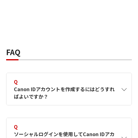
FAQ
Q
Canon IDアカウントを作成するにはどうすれ
ばよいですか？
A
Canon IDアカウントは、氏名、メールアドレス
とパスワードを入力して作成できます。ソーシ
Q
ャルログインを使用して作成することもできま
ソーシャルログインを使用してCanon IDアカ
す。詳しい作成方法は
【カメラ】Canon IDとは