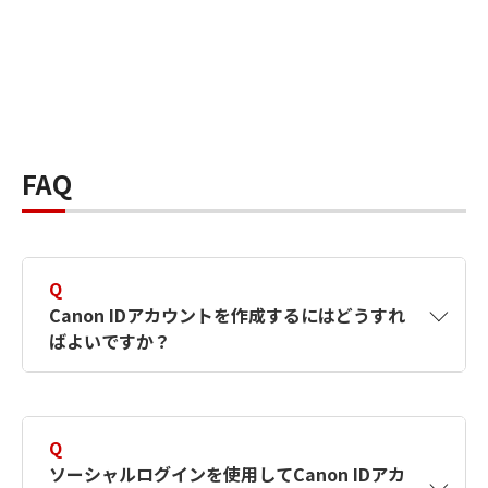
FAQ
Q
Canon IDアカウントを作成するにはどうすれ
ばよいですか？
A
Canon IDアカウントは、氏名、メールアドレス
とパスワードを入力して作成できます。ソーシ
Q
ャルログインを使用して作成することもできま
ソーシャルログインを使用してCanon IDアカ
す。詳しい作成方法は
【カメラ】Canon IDとは