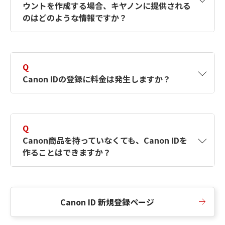
ウントを作成する場合、キヤノンに提供される
何ですか？Canon IDの作成方法は？
をご確認く
のはどのような情報ですか？
ださい。
A
キヤノンはメールアドレスと一部の情報（お客
さまが共有設定しているもの）をお客さまが選
Q
択したサービスから取得します。アカウントを
Canon IDの登録に料金は発生しますか？
簡単に作成できるように、この情報を使用して
Canon IDの登録フォームを入力します。
A
Canon IDの登録には料金は発生しません。
Q
Canon商品を持っていなくても、Canon IDを
作ることはできますか？
A
Canon商品をお持ちでなくても、Canon IDを作
ることができます。
Canon ID 新規登録ページ