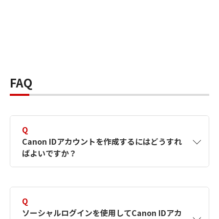
FAQ
Q
Canon IDアカウントを作成するにはどうすれ
ばよいですか？
A
Canon IDアカウントは、氏名、メールアドレス
とパスワードを入力して作成できます。ソーシ
Q
ャルログインを使用して作成することもできま
ソーシャルログインを使用してCanon IDアカ
す。詳しい作成方法は
【カメラ】Canon IDとは