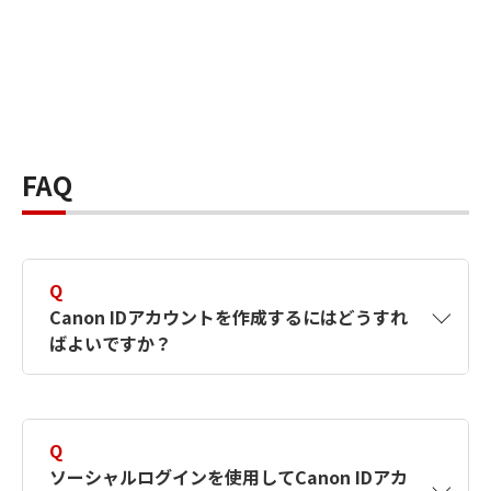
FAQ
Q
Canon IDアカウントを作成するにはどうすれ
ばよいですか？
A
Canon IDアカウントは、氏名、メールアドレス
とパスワードを入力して作成できます。ソーシ
Q
ャルログインを使用して作成することもできま
ソーシャルログインを使用してCanon IDアカ
す。詳しい作成方法は
【カメラ】Canon IDとは