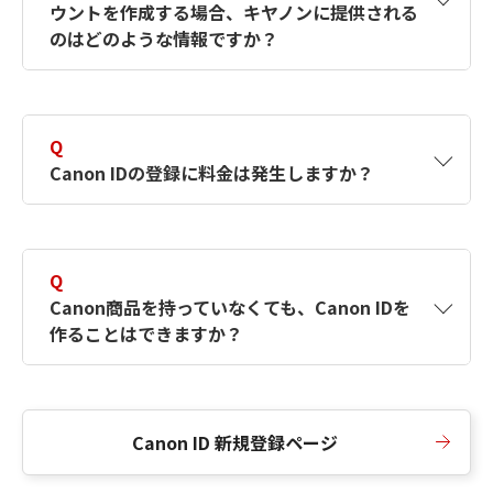
ウントを作成する場合、キヤノンに提供される
何ですか？Canon IDの作成方法は？
をご確認く
のはどのような情報ですか？
ださい。
A
キヤノンはメールアドレスと一部の情報（お客
さまが共有設定しているもの）をお客さまが選
Q
択したサービスから取得します。アカウントを
Canon IDの登録に料金は発生しますか？
簡単に作成できるように、この情報を使用して
Canon IDの登録フォームを入力します。
A
Canon IDの登録には料金は発生しません。
Q
Canon商品を持っていなくても、Canon IDを
作ることはできますか？
A
Canon商品をお持ちでなくても、Canon IDを作
ることができます。
Canon ID 新規登録ページ