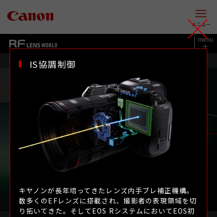
このページの本文へ
メニュー
menu
RF LENS WORLD
IS協調制御
Lレンズの世界
テクノロジー
Lレンズの世界
テクノロジー
キヤノンが長年培ってきたレンズ内手ブレ補正機構。
数多くのEFレンズに搭載され、撮影者の表現領域を切
り拓いてきた。そしてEOS RシステムにおいてEOS初