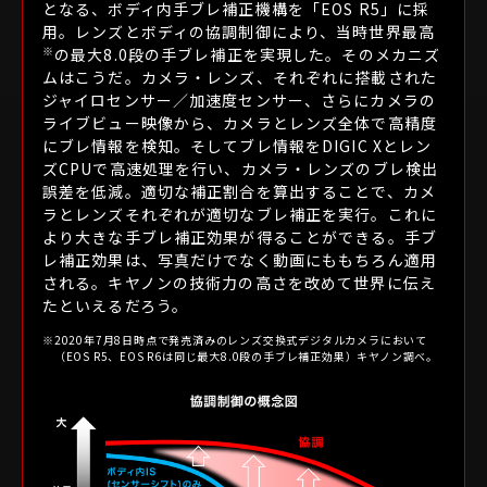
となる、ボディ内手ブレ補正機構を「EOS R5」に採
用。レンズとボディの協調制御により、当時世界最高
※
の最大8.0段の手ブレ補正を実現した。そのメカニズ
光学技術、駆動系の技術、耐久性・堅牢性の技術、
ムはこうだ。カメラ・レンズ、それぞれに搭載された
そのすべてにおいて常に革新を追求するLレンズ。
ジャイロセンサー／加速度センサー、さらにカメラの
従来の技術に止まらず、常に新しい可能性に挑み、
ライブビュー映像から、カメラとレンズ全体で高精度
時代を切り拓く技術を世に送り出してきました。
にブレ情報を検知。そしてブレ情報をDIGIC Xとレン
これまでLレンズに採用してきた、キヤノン独自の
ズCPUで高速処理を行い、カメラ・レンズのブレ検出
さまざまな技術をご紹介します。
誤差を低減。適切な補正割合を算出することで、カメ
ラとレンズそれぞれが適切なブレ補正を実行。これに
より大きな手ブレ補正効果が得ることができる。手ブ
レ補正効果は、写真だけでなく動画にももちろん適用
光学技術
される。キヤノンの技術力の高さを改めて世界に伝え
たといえるだろう。
※
2020年7月8日時点で発売済みのレンズ交換式デジタルカメラにおいて
蛍石
（EOS R5、EOS R6は同じ最大8.0段の手ブレ補正効果）キヤノン調べ。
妥協のないレンズ作りは、素材そのものの創造から