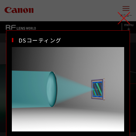
このページの本文へ
メニュー
menu
RF LENS WORLD
DSコーティング
Lレンズの世界
テクノロジー
Lレンズの世界
テクノロジー