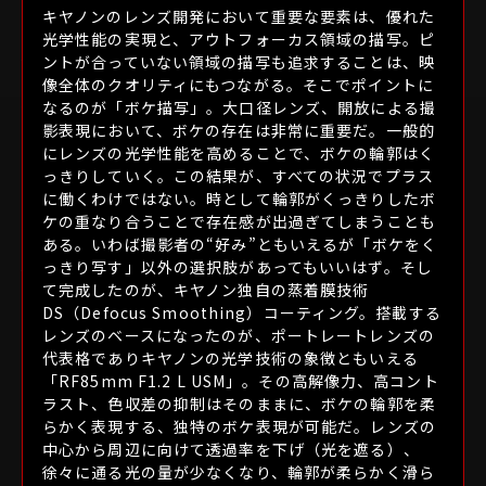
キヤノンのレンズ開発において重要な要素は、優れた
光学性能の実現と、アウトフォーカス領域の描写。ピ
光学技術、駆動系の技術、耐久性・堅牢性の技術、
ントが合っていない領域の描写も追求することは、映
そのすべてにおいて常に革新を追求するLレンズ。
像全体のクオリティにもつながる。そこでポイントに
なるのが「ボケ描写」。大口径レンズ、開放による撮
従来の技術に止まらず、常に新しい可能性に挑み、
影表現において、ボケの存在は非常に重要だ。一般的
時代を切り拓く技術を世に送り出してきました。
にレンズの光学性能を高めることで、ボケの輪郭はく
これまでLレンズに採用してきた、キヤノン独自の
っきりしていく。この結果が、すべての状況でプラス
さまざまな技術をご紹介します。
に働くわけではない。時として輪郭がくっきりしたボ
ケの重なり合うことで存在感が出過ぎてしまうことも
ある。いわば撮影者の“好み”ともいえるが「ボケをく
光学技術
っきり写す」以外の選択肢があってもいいはず。そし
て完成したのが、キヤノン独自の蒸着膜技術
DS（Defocus Smoothing）コーティング。搭載する
レンズのベースになったのが、ポートレートレンズの
蛍石
代表格でありキヤノンの光学技術の象徴ともいえる
「RF85mm F1.2 L USM」。その高解像力、高コント
妥協のないレンズ作りは、素材そのものの創造から
ラスト、色収差の抑制はそのままに、ボケの輪郭を柔
らかく表現する、独特のボケ表現が可能だ。レンズの
中心から周辺に向けて透過率を下げ（光を遮る）、
徐々に通る光の量が少なくなり、輪郭が柔らかく滑ら