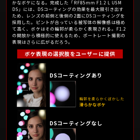
かなボケになる。完成した「RF85mm F1.2 L USM
DS」には、DSコーティングの効果を最大限引き出す
ため、レンズの前側と後側の2面にDSコーティングを
採用した。ピントが合っている被写体の解像感は極め
て高く、ボケはその輪郭が柔らかく表現される。F1.2
の開放から積極的に使えるため、ポートレート撮影の
表現はさらに広がるだろう。
ボケ表現の選択肢をユーザーに提供
DSコーティングあり
UDレンズ
L を支える高度なレンズ技術
輪郭を柔らかくぼかした
滑らかなボケ
DSコーティングなし