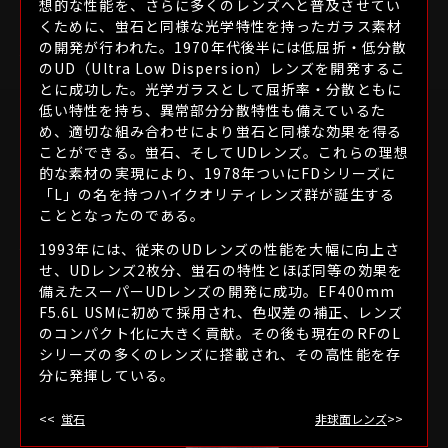
想的な性能を、さらに多くのレンズへと普及させてい
くために、蛍石と同様な光学特性を持ったガラス素材
の開発が行われた。1970年代後半には低屈折・低分散
光学技術、駆動系の技術、耐久性・堅牢性の技術、
のUD（Ultra Low Dispersion）レンズを開発するこ
そのすべてにおいて常に革新を追求するLレンズ。
とに成功した。光学ガラスとして屈折率・分散ともに
従来の技術に止まらず、常に新しい可能性に挑み、
低い特性を持ち、異常部分分散特性も備えているた
時代を切り拓く技術を世に送り出してきました。
め、適切な組み合わせにより蛍石と同様な効果を得る
これまでLレンズに採用してきた、キヤノン独自の
ことができる。蛍石、そしてUDレンズ。これらの理想
さまざまな技術をご紹介します。
的な素材の実現により、1978年ついにFDシリーズに
「L」の名を持つハイクオリティレンズ群が誕生する
こととなったのである。
光学技術
1993年には、従来のUDレンズの性能を大幅に向上さ
せ、UDレンズ2枚分、蛍石の特性とほぼ同等の効果を
備えたスーパーUDレンズの開発に成功。EF400mm
F5.6L USMに初めて採用され、色収差の補正、レンズ
蛍石
のコンパクト化に大きく貢献。その後も現在のRFのL
シリーズの多くのレンズに搭載され、その高性能を存
妥協のないレンズ作りは、素材そのものの創造から
分に発揮している。
蛍石
非球面レンズ