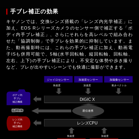
手ブレ補正の効果
キヤノンでは、交換レンズ搭載の「レンズ内光学補正」に
加え、EOS Rシリーズカメラのセンサー側で補正する「ボ
ディ内手ブレ補正」、さらにそれらを高レベルで組み合わ
せた「協調制御」で手ブレを効果的に抑制しています。ま
た、動画撮影時には、これらの手ブレ補正に加え、動画電
子ISも併用可能で、5軸(水平回転軸、縦回転軸、回転軸、
左右、上下)の手ブレ補正により、不安定な体勢や歩き撮り
など、ブレが出やすいシーンでも快適に撮影ができます。
ジャイロセンサー
加速度センサー
加撮像センサー
角速度
加速度
動きベクトル
ボディ内
DIGIC X
手ブレ
補正機構
協調制御
通信連携
レンズ内
レンズCPU
手ブレ
補正機構
角速度
加速度