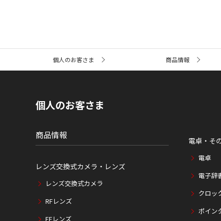
サ
個人のお客さま
商品情報
イ
ト
内
の
現
個人のお客さま
在
位
置
商品情報
電卓・そ
電卓
レンズ交換式カメラ・レンズ
電子辞
レンズ交換式カメラ
クロッ
RFレンズ
ポイン
EFレンズ