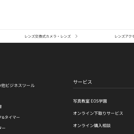
レンズ交換式カメラ・レンズ
レンズアク
サービス
の他ビジネスツール
写真教室 EOS学園
書
オンライン下取りサービス
ク&タイマー
オンライン購入相談
ター