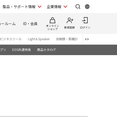
製品・サポート情報
企業情報
ョールーム
ID・会員
オンライン
新規登録
ログイン
ショップ
ビジネスツール
Light＆Speaker
双眼鏡・距離計
写真集
アプリ・ソ
プリ
EOS共通特長
商品カタログ