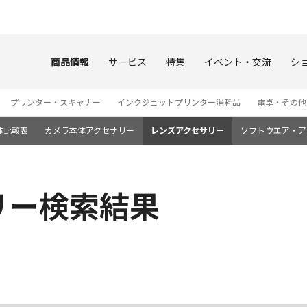
このページの本文へ
商品情報
サービス
特集
イベント・交流
シ
プリンター・スキャナー
インクジェットプリンター消耗品
電卓・その他
体比較表
カメラ本体アクセサリー
レンズアクセサリー
ソフトウエア・ア
リー検索結果