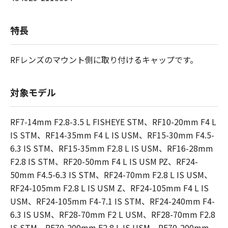
特長
RFレンズのマウント側に取り付けるキャップです。
対象モデル
RF7-14mm F2.8-3.5 L FISHEYE STM、RF10-20mm F4 L
IS STM、RF14-35mm F4 L IS USM、RF15-30mm F4.5-
6.3 IS STM、RF15-35mm F2.8 L IS USM、RF16-28mm
F2.8 IS STM、RF20-50mm F4 L IS USM PZ、RF24-
50mm F4.5-6.3 IS STM、RF24-70mm F2.8 L IS USM、
RF24-105mm F2.8 L IS USM Z、RF24-105mm F4 L IS
USM、RF24-105mm F4-7.1 IS STM、RF24-240mm F4-
6.3 IS USM、RF28-70mm F2 L USM、RF28-70mm F2.8
IS STM、RF70-200mm F2.8 L IS USM、RF70-200mm