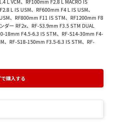
4 L VCM、RF100mm F2.8 L MACRO IS
2.8 L IS USM、RF600mm F4 L IS USM、
S USM、RF800mm F11 IS STM、RF1200mm F8
 RF2x、RF-S3.9mm F3.5 STM DUAL
-18mm F4.5-6.3 IS STM、RF-S14-30mm F4-
STM、RF-S18-150mm F3.5-6.3 IS STM、RF-
プで購入する