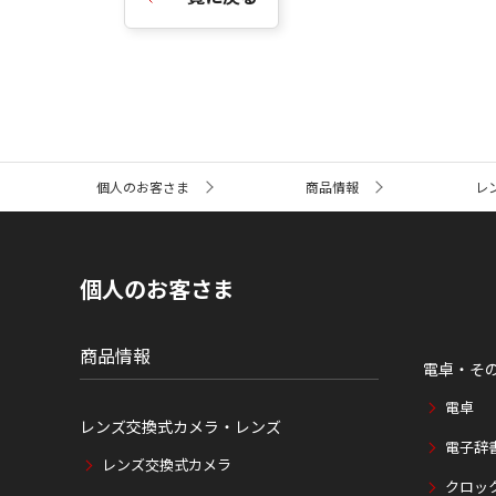
サ
個人のお客さま
商品情報
レ
イ
ト
内
の
現
個人のお客さま
在
位
置
商品情報
電卓・そ
電卓
レンズ交換式カメラ・レンズ
電子辞
レンズ交換式カメラ
クロッ