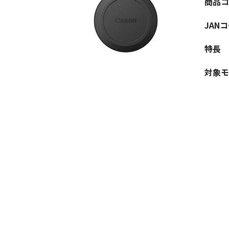
商品コ
JAN
特長
対象モ