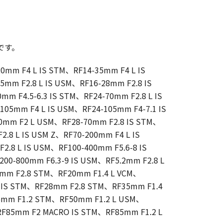
です。
20mm F4 L IS STM、RF14-35mm F4 L IS
5mm F2.8 L IS USM、RF16-28mm F2.8 IS
m F4.5-6.3 IS STM、RF24-70mm F2.8 L IS
105mm F4 L IS USM、RF24-105mm F4-7.1 IS
0mm F2 L USM、RF28-70mm F2.8 IS STM、
2.8 L IS USM Z、RF70-200mm F4 L IS
.8 L IS USM、RF100-400mm F5.6-8 IS
200-800mm F6.3-9 IS USM、RF5.2mm F2.8 L
6mm F2.8 STM、RF20mm F1.4 L VCM、
 IS STM、RF28mm F2.8 STM、RF35mm F1.4
5mm F1.2 STM、RF50mm F1.2 L USM、
F85mm F2 MACRO IS STM、RF85mm F1.2 L