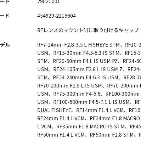
ード
2962C001
コード
454929-2115604
RFレンズのマウント側に取り付けるキャップ
デル
RF7-14mm F2.8-3.5 L FISHEYE STM、RF10-
USM、RF15-30mm F4.5-6.3 IS STM、RF15-3
STM、RF20-50mm F4 L IS USM PZ、RF24-50m
USM、RF24-105mm F2.8 L IS USM Z、RF24-
STM、RF24-240mm F4-6.3 IS USM、RF28-7
RF70-200mm F2.8 L IS USM、RF70-200mm F
USM、RF75-300mm F4-5.6、RF100-300mm F2
USM、RF100-500mm F4.5-7.1 L IS USM、RF
DUAL FISHEYE、RF14mm F1.4 L VCM、RF1
RF24mm F1.4 L VCM、RF24mm F1.8 MACRO
L VCM、RF35mm F1.8 MACRO IS STM、RF4
RF50mm F1.4 L VCM、RF50mm F1.8 STM、R