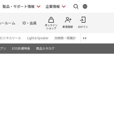
製品・サポート情報
企業情報
ョールーム
ID・会員
オンライン
新規登録
ログイン
ショップ
ビジネスツール
Light＆Speaker
双眼鏡・距離計
写真集
アプリ・ソ
プリ
EOS共通特長
商品カタログ