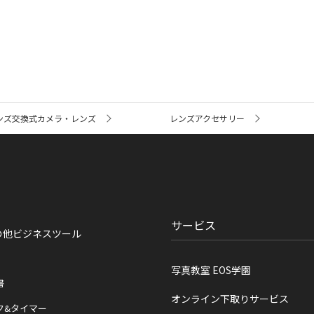
ンズ交換式カメラ・レンズ
レンズアクセサリー
サービス
の他ビジネスツール
写真教室 EOS学園
書
オンライン下取りサービス
ク&タイマー