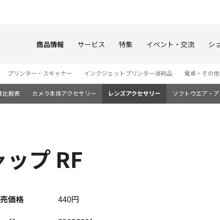
このページの本文へ
商品情報
サービス
特集
イベント・交流
シ
プリンター・スキャナー
インクジェットプリンター消耗品
電卓・その他
体比較表
カメラ本体アクセサリー
レンズアクセサリー
ソフトウエア・ア
ップ RF
売価格
440円