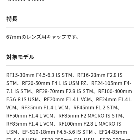
特長
67mmのレンズ用キャップです。
対象モデル
RF15-30mm F4.5-6.3 IS STM、RF16-28mm F2.8 IS
STM、RF20-50mm F4 L IS USM PZ、RF24-105mm F4-
7.1 IS STM、RF28-70mm F2.8 IS STM、RF100-400mm
F5.6-8 IS USM、RF20mm F1.4 L VCM、RF24mm F1.4 L
VCM、RF35mm F1.4 L VCM、RF45mm F1.2 STM、
RF50mm F1.4 L VCM、RF85mm F2 MACRO IS STM、
RF85mm F1.4 L VCM、RF100mm F2.8 L MACRO IS
USM、EF-S10-18mm F4.5-5.6 IS STM 、EF24-85mm
F3.5-4.5 USM、EF70-200mm F4L USM、EF70-200mm