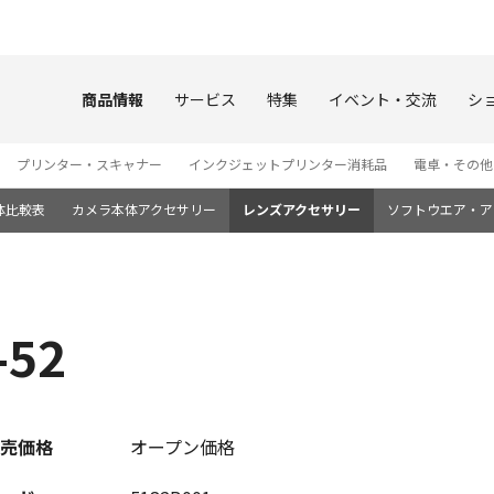
このページの本文へ
商品情報
サービス
特集
イベント・交流
シ
プリンター・スキャナー
インクジェットプリンター消耗品
電卓・その他
体比較表
カメラ本体アクセサリー
レンズアクセサリー
ソフトウエア・ア
52
売価格
オープン価格