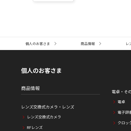
サ
個人のお客さま
商品情報
レ
イ
ト
内
の
現
個人のお客さま
在
位
置
商品情報
電卓・そ
電卓
レンズ交換式カメラ・レンズ
電子辞
レンズ交換式カメラ
クロッ
RFレンズ