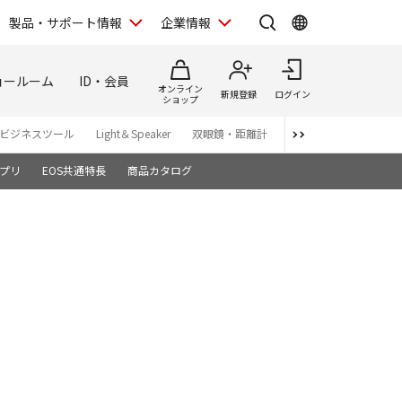
製品・サポート情報
企業情報
ョールーム
ID・会員
オンライン
新規登録
ログイン
ショップ
ビジネスツール
Light＆Speaker
双眼鏡・距離計
写真集
アプリ・ソ
プリ
EOS共通特長
商品カタログ