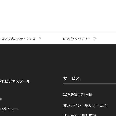
ンズ交換式カメラ・レンズ
レンズアクセサリー
サービス
の他ビジネスツール
写真教室 EOS学園
書
オンライン下取りサービス
ク&タイマー
オンライン購入相談