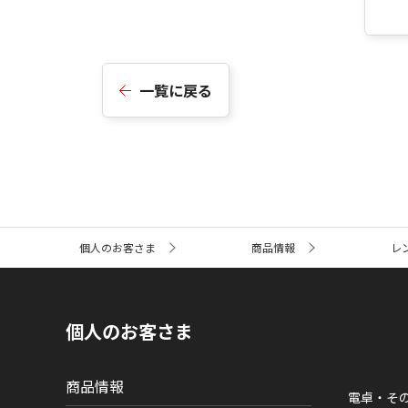
一覧に戻る
サ
個人のお客さま
商品情報
レ
イ
ト
内
の
現
個人のお客さま
在
位
置
商品情報
電卓・そ