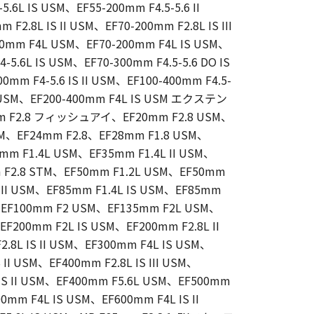
5.6L IS USM、EF55-200mm F4.5-5.6 II
2.8L IS II USM、EF70-200mm F2.8L IS III
00mm F4L USM、EF70-200mm F4L IS USM、
-5.6L IS USM、EF70-300mm F4.5-5.6 DO IS
mm F4-5.6 IS II USM、EF100-400mm F4.5-
 II USM、EF200-400mm F4L IS USM エクステン
5mm F2.8 フィッシュアイ、EF20mm F2.8 USM、
USM、EF24mm F2.8、EF28mm F1.8 USM、
mm F1.4L USM、EF35mm F1.4L II USM、
 F2.8 STM、EF50mm F1.2L USM、EF50mm
L II USM、EF85mm F1.4L IS USM、EF85mm
、EF100mm F2 USM、EF135mm F2L USM、
0mm F2L IS USM、EF200mm F2.8L II
.8L IS II USM、EF300mm F4L IS USM、
 II USM、EF400mm F2.8L IS III USM、
IS II USM、EF400mm F5.6L USM、EF500mm
0mm F4L IS USM、EF600mm F4L IS II