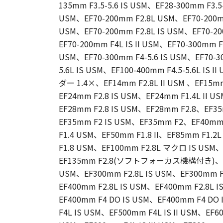
135mm F3.5-5.6 IS USM、EF28-300mm F3.5-
USM、EF70-200mm F2.8L USM、EF70-200mm F
USM、EF70-200mm F2.8L IS USM、EF70-2
EF70-200mm F4L IS II USM、EF70-300mm F4
USM、EF70-300mm F4-5.6 IS USM、EF70-300
5.6L IS USM、EF100-400mm F4.5-5.6L IS
ダー 1.4×、EF14mm F2.8L II USM 、EF1
EF24mm F2.8 IS USM、EF24mm F1.4L II 
EF28mm F2.8 IS USM、EF28mm F2.8、EF35
EF35mm F2 IS USM、EF35mm F2、EF40mm
F1.4 USM、EF50mm F1.8 II、EF85mm F1.2
F1.8 USM、EF100mm F2.8L マクロ IS USM
EF135mm F2.8(ソフトフォーカス機構付き)、EF20
USM、EF300mm F2.8L IS USM、EF300mm F2
EF400mm F2.8L IS USM、EF400mm F2.8L IS
EF400mm F4 DO IS USM、EF400mm F4 DO 
F4L IS USM、EF500mm F4L IS II USM、EF60