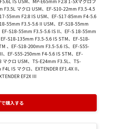
 F5.6L IS USM、MP-E65mm F2.8 1-5Xマクロフ
3.5L マクロ USM、EF-S10-22mm F3.5-4.5
17-55mm F2.8 IS USM、EF-S17-85mm F4-5.6
18-55mm F3.5-5.6 II USM、EF-S18-55mm
、EF-S18-55mm F3.5-5.6 IS II、EF-S 18-55mm
、EF-S18-135mm F3.5-5.6 IS STM、EF-S18-
TM 、EF-S18-200mm F3.5-5.6 IS、EF-S55-
 II、EF-S55-250mm F4-5.6 IS STM、EF-
.8 マクロ USM、TS-E24mm F3.5L、TS-
 F4L IS マクロ、EXTENDER EF1.4X II、
TENDER EF2X III
プで購入する