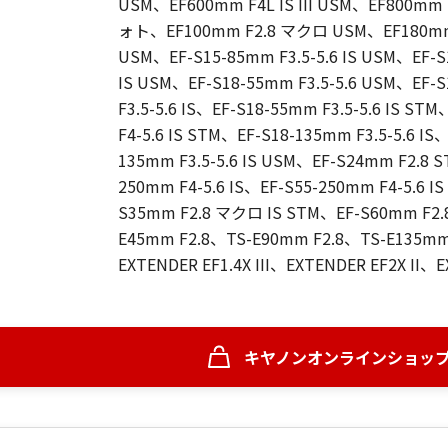
USM、EF600mm F4L IS III USM、EF800mm
ォト、EF100mm F2.8 マクロ USM、EF180mm F
USM、EF-S15-85mm F3.5-5.6 IS USM、EF-S
IS USM、EF-S18-55mm F3.5-5.6 USM、EF-S
F3.5-5.6 IS、EF-S18-55mm F3.5-5.6 IS STM
F4-5.6 IS STM、EF-S18-135mm F3.5-5.6 IS
135mm F3.5-5.6 IS USM、EF-S24mm F2.8 S
250mm F4-5.6 IS、EF-S55-250mm F4-5.6 IS
S35mm F2.8 マクロ IS STM、EF-S60mm F2
E45mm F2.8、TS-E90mm F2.8、TS-E135mm
EXTENDER EF1.4X III、EXTENDER EF2X II、EX
キヤノンオンラインショッ