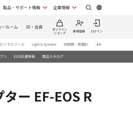
製品・サポート情報
企業情報
ョールーム
ID・会員
オンライン
新規登録
ログイン
ショップ
ビジネスツール
Light＆Speaker
双眼鏡・距離計
写真集
アプリ・ソ
プリ
EOS共通特長
商品カタログ
 EF-EOS R