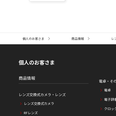
サ
個人のお客さま
商品情報
レ
イ
ト
内
の
現
個人のお客さま
在
位
置
商品情報
電卓・そ
電卓
レンズ交換式カメラ・レンズ
電子辞
レンズ交換式カメラ
クロッ
RFレンズ