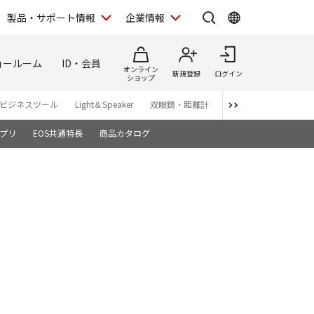
製品・サポート情報
企業情報
ョールーム
ID・会員
オンライン
新規登録
ログイン
ショップ
ビジネスツール
Light＆Speaker
双眼鏡・距離計
写真集
アプリ・ソ
プリ
EOS共通特長
商品カタログ