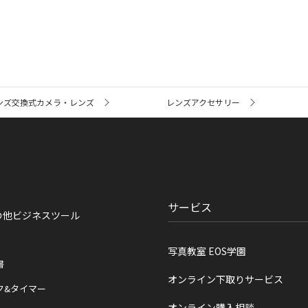
ンズ交換式カメラ・レンズ
レンズアクセサリー
サービス
の他ビジネスツール
写真教室 EOS学園
書
オンライン下取りサービス
ク&タイマー
オンライン購入相談