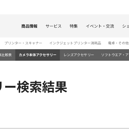
このページの本文へ
商品情報
サービス
特集
イベント・交流
シ
プリンター・スキャナー
インクジェットプリンター消耗品
電卓・その他
体比較表
カメラ本体アクセサリー
レンズアクセサリー
ソフトウエア・ア
リー検索結果