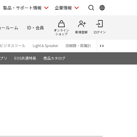
製品・サポート情報
企業情報
ョールーム
ID・会員
オンライン
新規登録
ログイン
ショップ
ビジネスツール
Light＆Speaker
双眼鏡・距離計
写真集
アプリ・ソ
プリ
EOS共通特長
商品カタログ