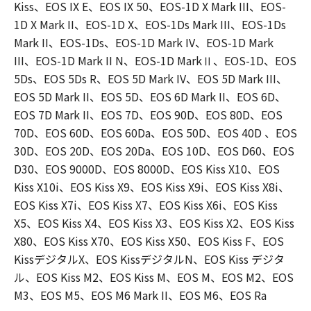
Kiss、EOS IX E、EOS IX 50、EOS-1D X Mark III、EOS-
1D X Mark II、EOS-1D X、EOS-1Ds Mark III、EOS-1Ds
Mark II、EOS-1Ds、EOS-1D Mark IV、EOS-1D Mark
III、EOS-1D Mark II N、EOS-1D MarkⅡ、EOS-1D、EOS
5Ds、EOS 5Ds R、EOS 5D Mark IV、EOS 5D Mark III、
EOS 5D Mark II、EOS 5D、EOS 6D Mark II、EOS 6D、
EOS 7D Mark II、EOS 7D、EOS 90D、EOS 80D、EOS
70D、EOS 60D、EOS 60Da、EOS 50D、EOS 40D 、EOS
30D、EOS 20D、EOS 20Da、EOS 10D、EOS D60、EOS
D30、EOS 9000D、EOS 8000D、EOS Kiss X10、EOS
Kiss X10i、EOS Kiss X9、EOS Kiss X9i、EOS Kiss X8i、
EOS Kiss X7i、EOS Kiss X7、EOS Kiss X6i、EOS Kiss
X5、EOS Kiss X4、EOS Kiss X3、EOS Kiss X2、EOS Kiss
X80、EOS Kiss X70、EOS Kiss X50、EOS Kiss F、EOS
KissデジタルX、EOS KissデジタルN、EOS Kiss デジタ
ル、EOS Kiss M2、EOS Kiss M、EOS M、EOS M2、EOS
M3、EOS M5、EOS M6 Mark II、EOS M6、EOS Ra