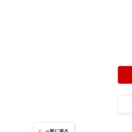
一覧に戻る