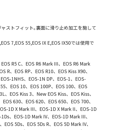
にジャストフィット｡裏面に滑り止め加工を施して
S 7,EOS 55,EOS IX E,EOS IX50では使用で
OS R5 C、EOS R6 Mark III、EOS R6 Mark
OS R、EOS RP、EOS R10、EOS Kiss X90、
EOS-1NHS、EOS-1N DP、EOS-1、EOS-
 55、EOS 10、EOS 100P、EOS 100、EOS
s 3L、EOS Kiss 3、New EOS Kiss、EOS Kiss、
T、EOS 630、EOS 620、EOS 650、EOS 700、
S-1D X Mark III、EOS-1D X Mark II、EOS-1D
-1Ds、EOS-1D Mark IV、EOS-1D Mark III、
D、EOS 5Ds、EOS 5Ds R、EOS 5D Mark IV、