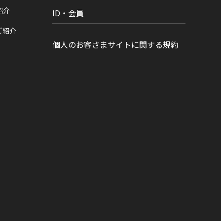
紹介
ID・会員
ご紹介
個人のお客さまサイトに関する規約