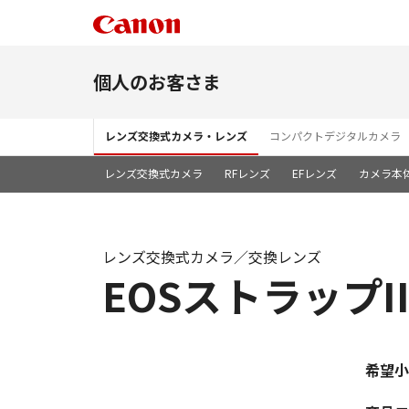
個人のお客さま
レンズ交換式カメラ・レンズ
コンパクトデジタルカメラ
レンズ交換式カメラ
RFレンズ
EFレンズ
カメラ本
レンズ交換式カメラ／交換レンズ
EOSストラップI
希望小