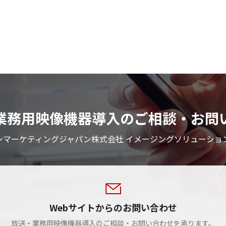
業務用映像機器導入のご相談・お問
ンマーケティングジャパン株式会社 イメージングソリューショ
Webサイトからのお問い合わせ
放送・業務用映像機器導入のご相談・お問い合わせを承ります。