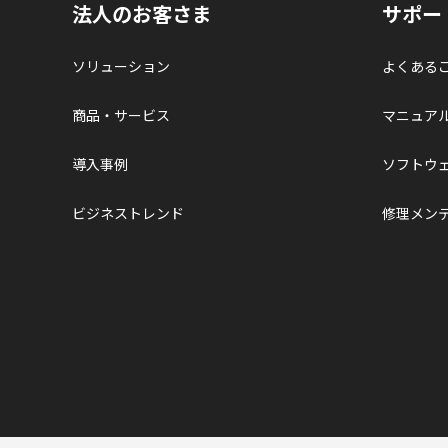
法人のお客さま
サポー
ソリューション
よくある
商品・サービス
マニュア
導入事例
ソフトウ
ビジネストレンド
修理メン