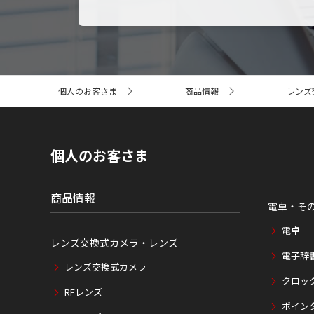
サ
個人のお客さま
商品情報
レンズ
イ
ト
内
の
現
個人のお客さま
在
位
置
商品情報
電卓・そ
電卓
レンズ交換式カメラ・レンズ
電子辞
レンズ交換式カメラ
クロッ
RFレンズ
ポイン