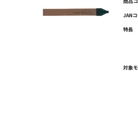
商品コ
JAN
特長
対象モ