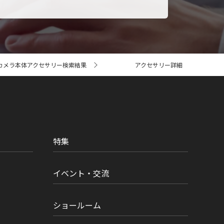
カメラ本体アクセサリー検索結果
アクセサリー詳細
特集
イベント・交流
ショールーム