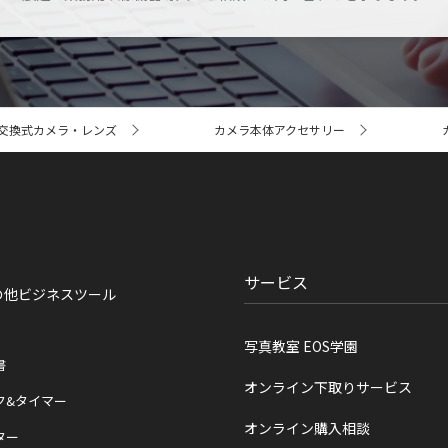
交換式カメラ・レンズ
カメラ本体アクセサリー
サービス
の他ビジネスツール
写真教室 EOS学園
書
オンライン下取りサービス
ク&タイマー
オンライン購入相談
ター