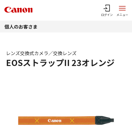
このページの本文へ
ログイン
メニュー
個人のお客さま
レンズ交換式カメラ／交換レンズ
EOSストラップII 23オレンジ