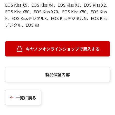
EOS Kiss X5、EOS Kiss X4、EOS Kiss X3、EOS Kiss X2、
EOS Kiss X80、EOS Kiss X70、EOS Kiss X50、EOS Kiss
F、EOS KissデジタルX、EOS KissデジタルN、EOS Kiss
デジタル、EOS Ra
キヤノンオンラインショップで購入する
製品保証内容
一覧に戻る