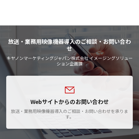
放送・業務用映像機器導入のご相談・お問い合わ
せ
キヤノンマーケティングジャパン株式会社 イメージングソリュー
ション企画課
Webサイトからのお問い合わせ
放送・業務用映像機器導入のご相談・お問い合わせを承りま
す。