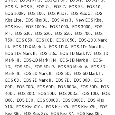
EOS-3、EOS 5、EOS 7s、EOS 7、EOS 55、EOS 10、
EOS 100P、EOS 100、EOS Kiss7、EOS Kiss 5、EOS
Kiss Lite、EOS Kiss 3L、EOS Kiss 3、New EOS Kiss、
EOS Kiss、EOS 1000s、EOS 1000、EOS 3000、EOS
RT、EOS 630、EOS 620、EOS 650、EOS 700、EOS
750、EOS 850、EOS IX E、EOS IX 50、EOS-1D X Mark
III、EOS-1D X Mark II、EOS-1D X、EOS-1Ds Mark III、
EOS-1Ds Mark II、EOS-1Ds、EOS-1D Mark IV、EOS-1D
Mark III、EOS-1D Mark II N、EOS-1D MarkⅡ、EOS-
1D、EOS 5Ds、EOS 5Ds R、EOS 5D Mark IV、EOS 5D
Mark III、EOS 5D Mark II、EOS 5D、EOS 6D Mark II、
EOS 6D、EOS 7D Mark II、EOS 7D、EOS 90D、EOS
80D、EOS 70D、EOS 60D、EOS 60Da、EOS 50D、EOS
40D 、EOS 30D、EOS 20D、EOS 20Da、EOS 10D、EOS
D60、EOS D30、EOS 9000D、EOS 8000D、EOS Kiss
X10、EOS Kiss X10i、EOS Kiss X9、EOS Kiss X9i、EOS
Kiss X8i、EOS Kiss X7i、EOS Kiss X7、EOS Kiss X6i、