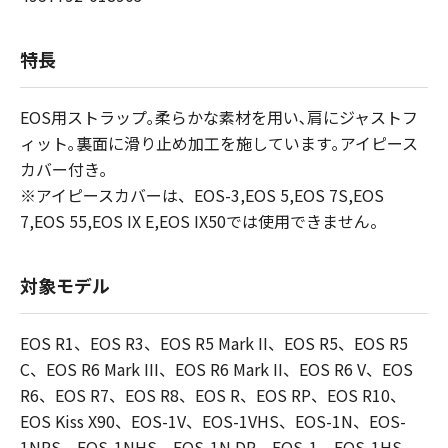
特長
EOS用ストラップ｡柔らかな素材を用い､肩にジャストフ
ィット｡裏面に滑り止め加工を施しています｡アイピース
カバー付き｡
※アイピースカバーは、EOS-3,EOS 5,EOS 7S,EOS
7,EOS 55,EOS IX E,EOS IX50では使用できません。
対象モデル
EOS R1、EOS R3、EOS R5 Mark II、EOS R5、EOS R5
C、EOS R6 Mark III、EOS R6 Mark II、EOS R6 V、EOS
R6、EOS R7、EOS R8、EOS R、EOS RP、EOS R10、
EOS Kiss X90、EOS-1V、EOS-1VHS、EOS-1N、EOS-
1NRS、EOS-1NHS、EOS-1N DP、EOS-1、EOS-1HS、