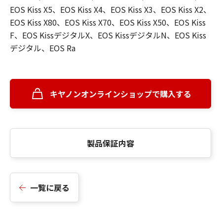
EOS Kiss X5、EOS Kiss X4、EOS Kiss X3、EOS Kiss X2、
EOS Kiss X80、EOS Kiss X70、EOS Kiss X50、EOS Kiss
F、EOS KissデジタルX、EOS KissデジタルN、EOS Kiss
デジタル、EOS Ra
キヤノンオンラインショップで購入する
製品保証内容
一覧に戻る