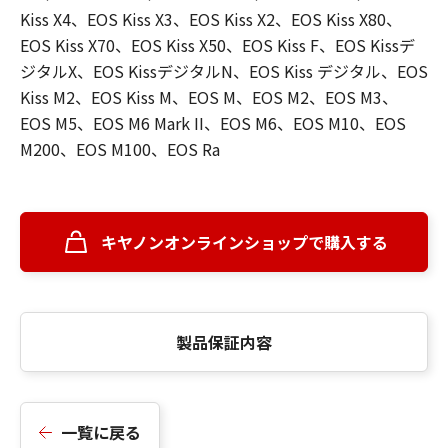
Kiss X4、EOS Kiss X3、EOS Kiss X2、EOS Kiss X80、
EOS Kiss X70、EOS Kiss X50、EOS Kiss F、EOS Kissデ
ジタルX、EOS KissデジタルN、EOS Kiss デジタル、EOS
Kiss M2、EOS Kiss M、EOS M、EOS M2、EOS M3、
EOS M5、EOS M6 Mark II、EOS M6、EOS M10、EOS
M200、EOS M100、EOS Ra
キヤノンオンラインショップで購入する
製品保証内容
一覧に戻る