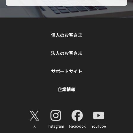
個人のお客さま
法人のお客さま
サポートサイト
企業情報
X
Instagram
Facebook
YouTube