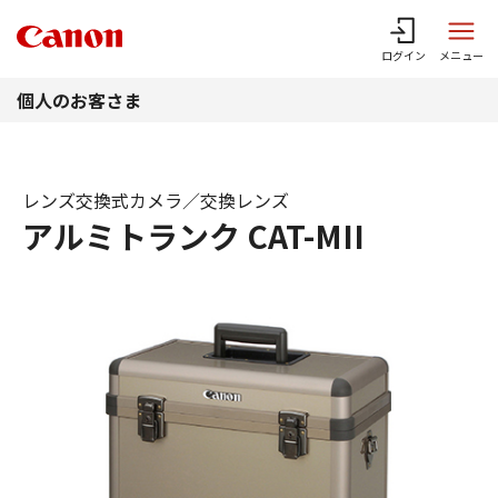
このページの本文へ
ログイン
メニュー
個人のお客さま
レンズ交換式カメラ／交換レンズ
アルミトランク CAT-MII