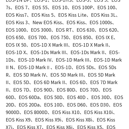
7s、EOS 7、EOS 55、EOS 10、EOS 100P、EOS 100、
EOS Kiss7、EOS Kiss 5、EOS Kiss Lite、EOS Kiss 3L、
EOS Kiss 3、New EOS Kiss、EOS Kiss、EOS 1000s、
EOS 1000、EOS 3000、EOS RT、EOS 630、EOS 620、
EOS 650、EOS 700、EOS 750、EOS 850、EOS IX E、
EOS IX 50、EOS-1D X Mark III、EOS-1D X Mark II、
EOS-1D X、EOS-1Ds Mark III、EOS-1Ds Mark II、EOS-
1Ds、EOS-1D Mark IV、EOS-1D Mark III、EOS-1D Mark
II N、EOS-1D MarkⅡ、EOS-1D、EOS 5Ds、EOS 5Ds
R、EOS 5D Mark IV、EOS 5D Mark III、EOS 5D Mark
II、EOS 5D、EOS 6D Mark II、EOS 6D、EOS 7D Mark
II、EOS 7D、EOS 90D、EOS 80D、EOS 70D、EOS
60D、EOS 60Da、EOS 50D、EOS 40D 、EOS 30D、EOS
20D、EOS 20Da、EOS 10D、EOS D60、EOS D30、EOS
9000D、EOS 8000D、EOS Kiss X10、EOS Kiss X10i、
EOS Kiss X9、EOS Kiss X9i、EOS Kiss X8i、EOS Kiss
X7i、EOS Kiss X7、EOS Kiss X6i、EOS Kiss X5、EOS