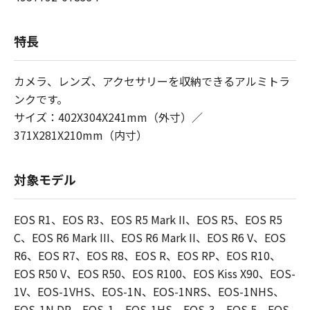
特長
カメラ、レンズ、アクセサリーを収納できるアルミトラ
ンクです。
サイズ：402X304X241mm（外寸）／
371X281X210mm（内寸）
対象モデル
EOS R1、EOS R3、EOS R5 Mark II、EOS R5、EOS R5
C、EOS R6 Mark III、EOS R6 Mark II、EOS R6 V、EOS
R6、EOS R7、EOS R8、EOS R、EOS RP、EOS R10、
EOS R50 V、EOS R50、EOS R100、EOS Kiss X90、EOS-
1V、EOS-1VHS、EOS-1N、EOS-1NRS、EOS-1NHS、
EOS-1N DP、EOS-1、EOS-1HS、EOS-3、EOS 5、EOS