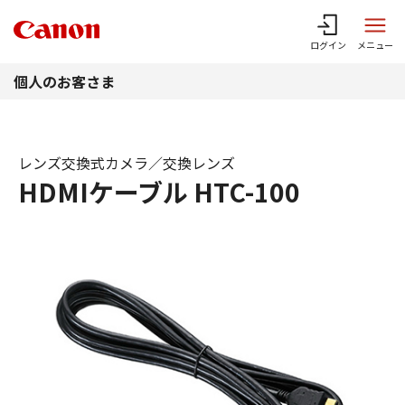
このページの本文へ
ログイン
メニュー
個人のお客さま
レンズ交換式カメラ／交換レンズ
HDMIケーブル HTC-100