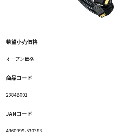
希望小売価格
オープン価格
商品コード
2384B001
JANコード
4960999-530383