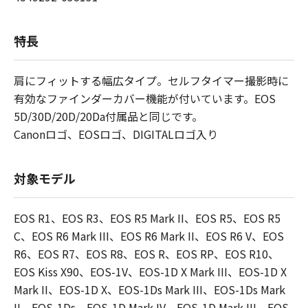
特長
肩にフィットする幅広タイプ。セルフタイマー撮影時に
有効なファインダーカバー機能が付いています。EOS
5D/30D/20D/20Da付属品と同じです。
Canonロゴ、EOSロゴ、DIGITALロゴ入り
対象モデル
EOS R1、EOS R3、EOS R5 Mark II、EOS R5、EOS R5
C、EOS R6 Mark III、EOS R6 Mark II、EOS R6 V、EOS
R6、EOS R7、EOS R8、EOS R、EOS RP、EOS R10、
EOS Kiss X90、EOS-1V、EOS-1D X Mark III、EOS-1D X
Mark II、EOS-1D X、EOS-1Ds Mark III、EOS-1Ds Mark
II、EOS-1Ds、EOS-1D Mark IV、EOS-1D Mark III、EOS-