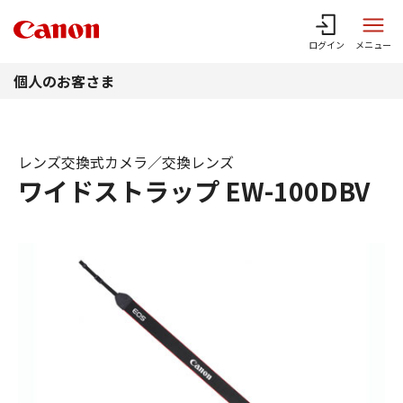
このページの本文へ
ログイン
メニュー
個人のお客さま
レンズ交換式カメラ／交換レンズ
ワイドストラップ EW-100DBV