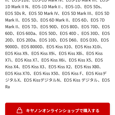
1D Mark II N、EOS-1D MarkⅡ、EOS-1D、EOS 5Ds、
EOS 5Ds R、EOS 5D Mark IV、EOS 5D Mark III、EOS 5D
Mark II、EOS 5D、EOS 6D Mark II、EOS 6D、EOS 7D
Mark II、EOS 7D、EOS 90D、EOS 80D、EOS 70D、EOS
60D、EOS 60Da、EOS 50D、EOS 40D 、EOS 30D、EOS
20D、EOS 20Da、EOS 10D、EOS D60、EOS D30、EOS
9000D、EOS 8000D、EOS Kiss X10、EOS Kiss X10i、
EOS Kiss X9、EOS Kiss X9i、EOS Kiss X8i、EOS Kiss
X7i、EOS Kiss X7、EOS Kiss X6i、EOS Kiss X5、EOS
Kiss X4、EOS Kiss X3、EOS Kiss X2、EOS Kiss X80、
EOS Kiss X70、EOS Kiss X50、EOS Kiss F、EOS Kissデ
ジタルX、EOS KissデジタルN、EOS Kiss デジタル、EOS
Ra
キヤノンオンラインショップで購入する