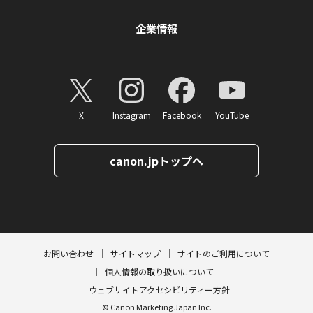
企業情報
X
Instagram
Facebook
YouTube
canon.jpトップへ
ページトップへ
お問い合わせ
サイトマップ
サイトのご利用について
個人情報の取り扱いについて
ウェブサイトアクセシビリティー方針
© Canon Marketing Japan Inc.