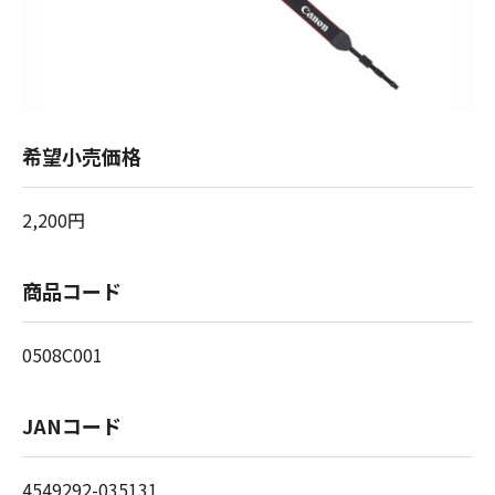
希望小売価格
2,200円
商品コード
0508C001
JANコード
4549292-035131