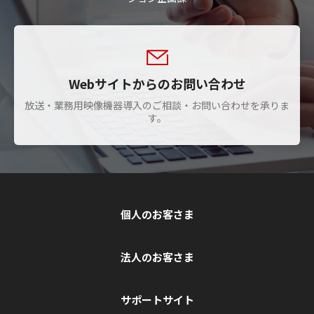
Webサイトからのお問い合わせ
放送・業務用映像機器導入のご相談・お問い合わせを承りま
す。
個人のお客さま
法人のお客さま
サポートサイト