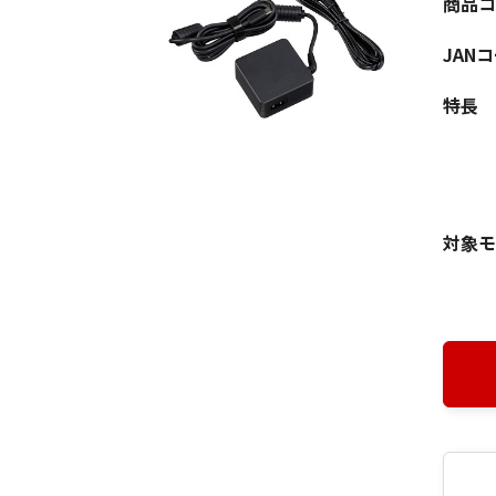
商品コ
JAN
特長
対象モ