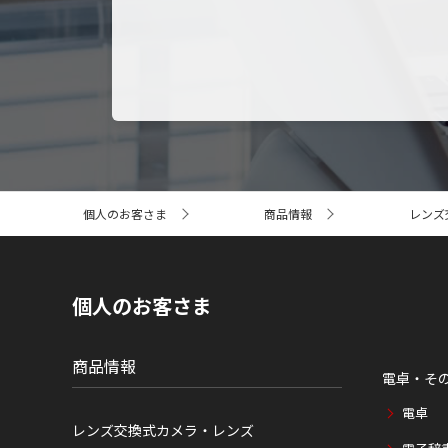
サ
個人のお客さま
商品情報
レンズ
イ
ト
内
の
現
個人のお客さま
在
位
置
商品情報
電卓・そ
電卓
レンズ交換式カメラ・レンズ