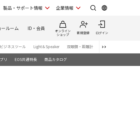
製品・サポート情報
企業情報
ョールーム
ID・会員
オンライン
新規登録
ログイン
ショップ
ビジネスツール
Light＆Speaker
双眼鏡・距離計
写真集
アプリ・ソ
プリ
EOS共通特長
商品カタログ