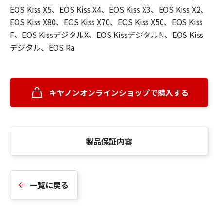
EOS Kiss X5、EOS Kiss X4、EOS Kiss X3、EOS Kiss X2、
EOS Kiss X80、EOS Kiss X70、EOS Kiss X50、EOS Kiss
F、EOS KissデジタルX、EOS KissデジタルN、EOS Kiss
デジタル、EOS Ra
キヤノンオンラインショップで購入する
製品保証内容
一覧に戻る