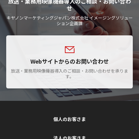
放送・業務用映像機器導入のご相談・お問い合わ
せ
キヤノンマーケティングジャパン株式会社 イメージングソリュー
ション企画課
Webサイトからのお問い合わせ
放送・業務用映像機器導入のご相談・お問い合わせを承りま
す。
個人のお客さま
法人のお客さま