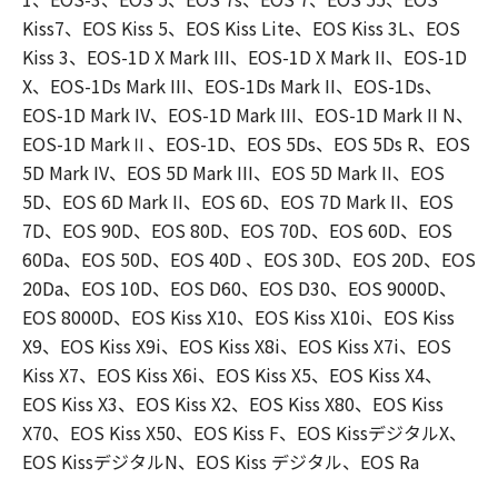
Kiss7、EOS Kiss 5、EOS Kiss Lite、EOS Kiss 3L、EOS
Kiss 3、EOS-1D X Mark III、EOS-1D X Mark II、EOS-1D
X、EOS-1Ds Mark III、EOS-1Ds Mark II、EOS-1Ds、
EOS-1D Mark IV、EOS-1D Mark III、EOS-1D Mark II N、
EOS-1D MarkⅡ、EOS-1D、EOS 5Ds、EOS 5Ds R、EOS
5D Mark IV、EOS 5D Mark III、EOS 5D Mark II、EOS
5D、EOS 6D Mark II、EOS 6D、EOS 7D Mark II、EOS
7D、EOS 90D、EOS 80D、EOS 70D、EOS 60D、EOS
60Da、EOS 50D、EOS 40D 、EOS 30D、EOS 20D、EOS
20Da、EOS 10D、EOS D60、EOS D30、EOS 9000D、
EOS 8000D、EOS Kiss X10、EOS Kiss X10i、EOS Kiss
X9、EOS Kiss X9i、EOS Kiss X8i、EOS Kiss X7i、EOS
Kiss X7、EOS Kiss X6i、EOS Kiss X5、EOS Kiss X4、
EOS Kiss X3、EOS Kiss X2、EOS Kiss X80、EOS Kiss
X70、EOS Kiss X50、EOS Kiss F、EOS KissデジタルX、
EOS KissデジタルN、EOS Kiss デジタル、EOS Ra