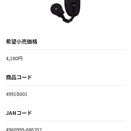
希望小売価格
4,180円
商品コード
4991B001
JANコード
4960999-686202