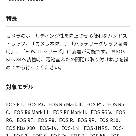
特長
カメラのホールディング性を向上させる便利なハンドス
トラップ。「カメラ本体」、「バッテリーグリップ装着
時」、「EOS-1Dシリーズ」に装着が可能です。 ※EOS
Kiss X4へ装着時、電池室ふたの開閉は取り付けねじを緩
めてから行ってください。
対象モデル
EOS R1、EOS R3、EOS R5 Mark II、EOS R5、EOS R5
C、EOS R6 Mark III、EOS R6 Mark II、EOS R6 V、EOS
R6、EOS R7、EOS R8、EOS R、EOS RP、EOS R10、
EOS Kiss X90、EOS-1V、EOS-1N、EOS-1NRS、EOS-
1、EOS-3、EOS 5、EOS 7s、EOS 7、EOS 55、EOS