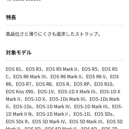
特長
高品位さと滑りにくさも追求したストラップ。
対象モデル
EOS R1、EOS R3、EOS R5 Mark II、EOS R5、EOS R5
C、EOS R6 Mark III、EOS R6 Mark II、EOS R6 V、EOS
R6、EOS R7、EOS R8、EOS R、EOS RP、EOS R10、
EOS Kiss X90、EOS-1V、EOS-1D X Mark III、EOS-1D X
Mark II、EOS-1D X、EOS-1Ds Mark III、EOS-1Ds Mark
II、EOS-1Ds、EOS-1D Mark IV、EOS-1D Mark III、EOS-
1D Mark II N、EOS-1D MarkⅡ、EOS-1D、EOS 5Ds、
EOS 5Ds R、EOS 5D Mark IV、EOS 5D Mark III、EOS 5D
Mark II、EOS 5D、EOS 6D Mark II、EOS 6D、EOS 7D