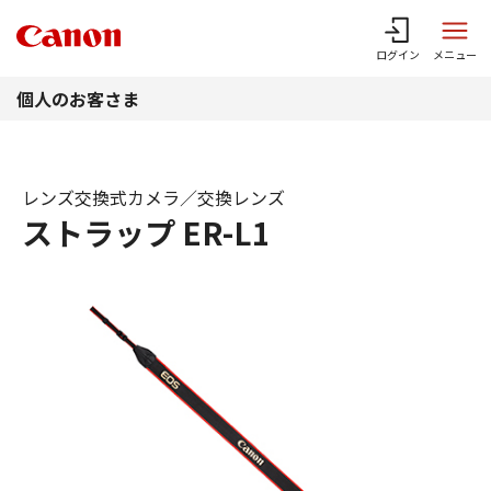
このページの本文へ
ログイン
メニュー
個人のお客さま
レンズ交換式カメラ／交換レンズ
ストラップ ER-L1