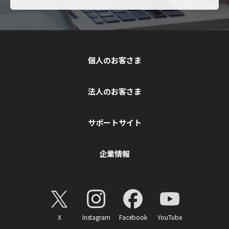
個人のお客さま
法人のお客さま
サポートサイト
企業情報
X
Instagram
Facebook
YouTube