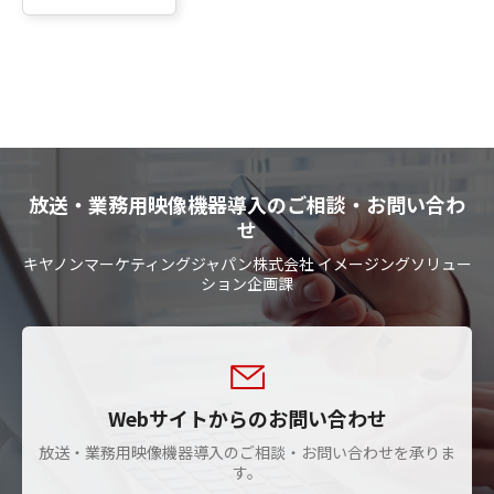
放送・業務用映像機器導入のご相談・お問い合わ
せ
キヤノンマーケティングジャパン株式会社 イメージングソリュー
ション企画課
Webサイトからのお問い合わせ
放送・業務用映像機器導入のご相談・お問い合わせを承りま
す。