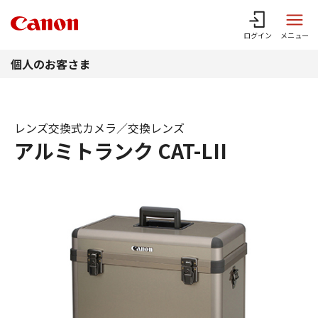
このページの本文へ
ログイン
メニュー
個人のお客さま
レンズ交換式カメラ／交換レンズ
アルミトランク CAT-LII