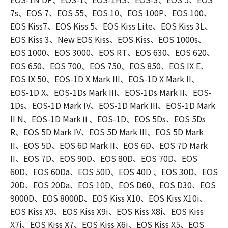
7s、EOS 7、EOS 55、EOS 10、EOS 100P、EOS 100、
EOS Kiss7、EOS Kiss 5、EOS Kiss Lite、EOS Kiss 3L、
EOS Kiss 3、New EOS Kiss、EOS Kiss、EOS 1000s、
EOS 1000、EOS 3000、EOS RT、EOS 630、EOS 620、
EOS 650、EOS 700、EOS 750、EOS 850、EOS IX E、
EOS IX 50、EOS-1D X Mark III、EOS-1D X Mark II、
EOS-1D X、EOS-1Ds Mark III、EOS-1Ds Mark II、EOS-
1Ds、EOS-1D Mark IV、EOS-1D Mark III、EOS-1D Mark
II N、EOS-1D MarkⅡ、EOS-1D、EOS 5Ds、EOS 5Ds
R、EOS 5D Mark IV、EOS 5D Mark III、EOS 5D Mark
II、EOS 5D、EOS 6D Mark II、EOS 6D、EOS 7D Mark
II、EOS 7D、EOS 90D、EOS 80D、EOS 70D、EOS
60D、EOS 60Da、EOS 50D、EOS 40D 、EOS 30D、EOS
20D、EOS 20Da、EOS 10D、EOS D60、EOS D30、EOS
9000D、EOS 8000D、EOS Kiss X10、EOS Kiss X10i、
EOS Kiss X9、EOS Kiss X9i、EOS Kiss X8i、EOS Kiss
X7i、EOS Kiss X7、EOS Kiss X6i、EOS Kiss X5、EOS