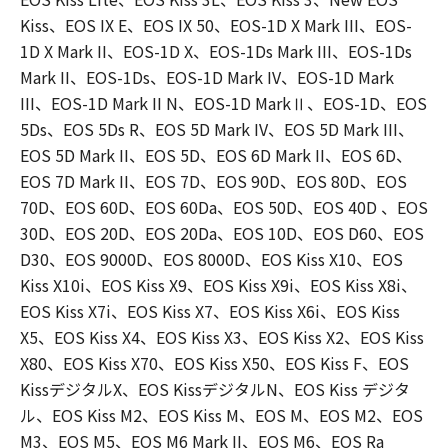
Kiss、EOS IX E、EOS IX 50、EOS-1D X Mark III、EOS-
1D X Mark II、EOS-1D X、EOS-1Ds Mark III、EOS-1Ds
Mark II、EOS-1Ds、EOS-1D Mark IV、EOS-1D Mark
III、EOS-1D Mark II N、EOS-1D MarkⅡ、EOS-1D、EOS
5Ds、EOS 5Ds R、EOS 5D Mark IV、EOS 5D Mark III、
EOS 5D Mark II、EOS 5D、EOS 6D Mark II、EOS 6D、
EOS 7D Mark II、EOS 7D、EOS 90D、EOS 80D、EOS
70D、EOS 60D、EOS 60Da、EOS 50D、EOS 40D 、EOS
30D、EOS 20D、EOS 20Da、EOS 10D、EOS D60、EOS
D30、EOS 9000D、EOS 8000D、EOS Kiss X10、EOS
Kiss X10i、EOS Kiss X9、EOS Kiss X9i、EOS Kiss X8i、
EOS Kiss X7i、EOS Kiss X7、EOS Kiss X6i、EOS Kiss
X5、EOS Kiss X4、EOS Kiss X3、EOS Kiss X2、EOS Kiss
X80、EOS Kiss X70、EOS Kiss X50、EOS Kiss F、EOS
KissデジタルX、EOS KissデジタルN、EOS Kiss デジタ
ル、EOS Kiss M2、EOS Kiss M、EOS M、EOS M2、EOS
M3、EOS M5、EOS M6 Mark II、EOS M6、EOS Ra