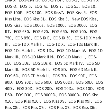
EOS-3、EOS 5、EOS 7s、EOS 7、EOS 55、EOS 10、
EOS 100P、EOS 100、EOS Kiss7、EOS Kiss 5、EOS
Kiss Lite、EOS Kiss 3L、EOS Kiss 3、New EOS Kiss、
EOS Kiss、EOS 1000s、EOS 1000、EOS 3000、EOS
RT、EOS 630、EOS 620、EOS 650、EOS 700、EOS
750、EOS 850、EOS IX E、EOS IX 50、EOS-1D X Mark
III、EOS-1D X Mark II、EOS-1D X、EOS-1Ds Mark III、
EOS-1Ds Mark II、EOS-1Ds、EOS-1D Mark IV、EOS-1D
Mark III、EOS-1D Mark II N、EOS-1D MarkⅡ、EOS-
1D、EOS 5Ds、EOS 5Ds R、EOS 5D Mark IV、EOS 5D
Mark III、EOS 5D Mark II、EOS 5D、EOS 6D Mark II、
EOS 6D、EOS 7D Mark II、EOS 7D、EOS 90D、EOS
80D、EOS 70D、EOS 60D、EOS 60Da、EOS 50D、EOS
40D 、EOS 30D、EOS 20D、EOS 20Da、EOS 10D、EOS
D60、EOS D30、EOS 9000D、EOS 8000D、EOS Kiss
X10、EOS Kiss X10i、EOS Kiss X9、EOS Kiss X9i、EOS
Kiss X8i、EOS Kiss X7i、EOS Kiss X7、EOS Kiss X6i、