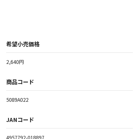
希望小売価格
2,640円
商品コード
5089A022
JANコード
4957792-018897