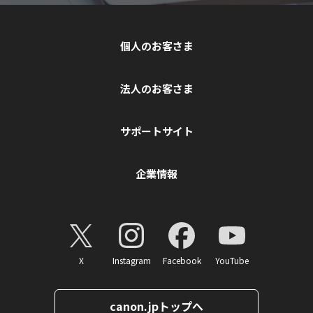
個人のお客さま
法人のお客さま
サポートサイト
企業情報
X
Instagram
Facebook
YouTube
canon.jpトップへ